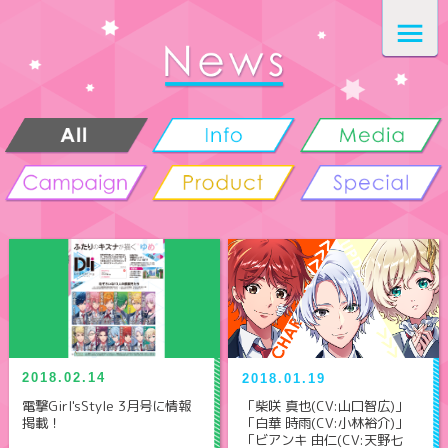
2018.02.14
2018.01.19
電撃Girl'sStyle 3月号に情報
「柴咲 真也(CV:山口智広)」
掲載！
「白華 時雨(CV:小林裕介)」
「ビアンキ 由仁(CV:天野七