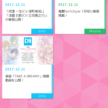
2017.12.11
2017.12.11
電撃Girl'sStyle 1月号に情報
「虎澤 一生(CV:深町寿成)」
掲載！
「浅霧 巳影(CV:立花慎之介)」
の情報公開！
2017.12.11
楽曲「TAKE A DREAM!!」視聴
動画を公開！