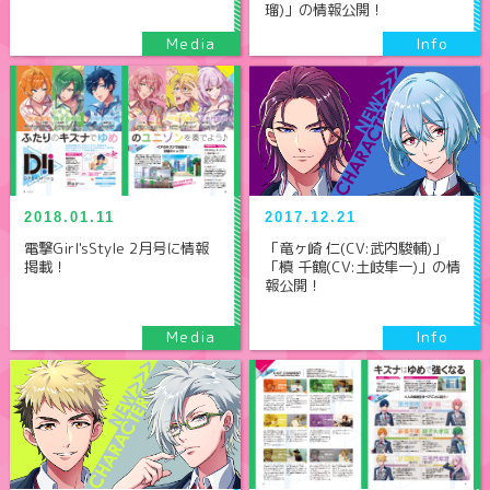
瑠)」の情報公開！
2018.01.11
2017.12.21
電撃Girl'sStyle 2月号に情報
「竜ヶ崎 仁(CV:武内駿輔)」
掲載！
「槙 千鶴(CV:土岐隼一)」の情
報公開！