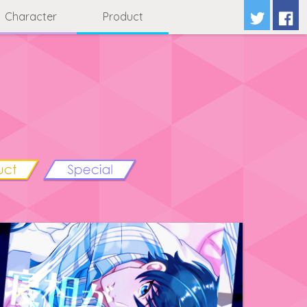
Character
Product