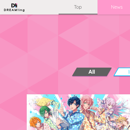
Top
News