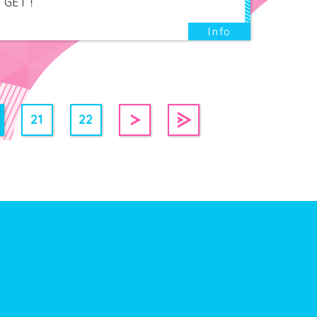
GET！
21
22