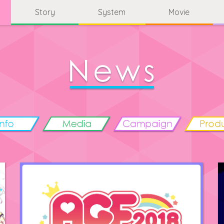
Story
System
Movie