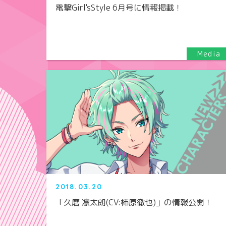
電撃Girl'sStyle 6月号に情報掲載！
2018.03.20
「久磨 凛太朗(CV:柿原徹也)」の情報公開！