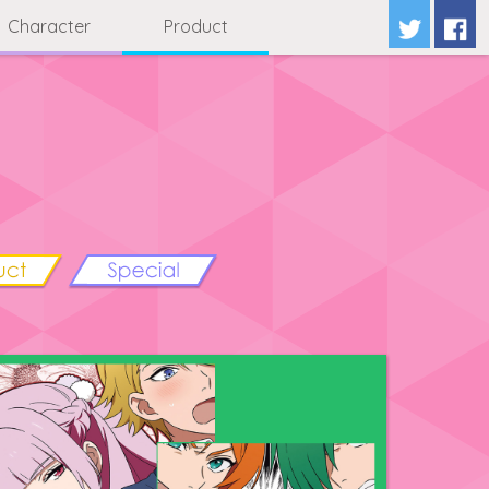
Character
Product