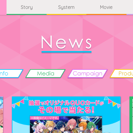
Story
System
Movie