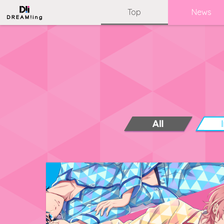
Top
News