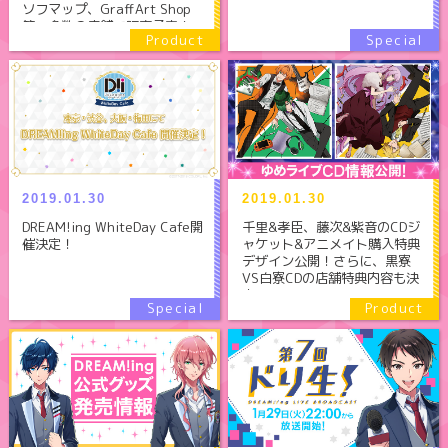
ソフマップ、GraffArt Shop
等、多数の店舗で販売予定！
2019.01.30
2019.01.30
千里&孝臣、藤次&紫音のCDジ
DREAM!ing WhiteDay Cafe開
ャケット&アニメイト購入特典
催決定！
デザイン公開！さらに、黒寮
VS白寮CDの店舗特典内容も決
定！