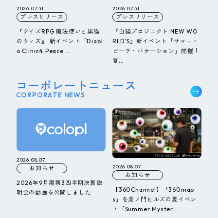
2026.07.31
2026.07.31
プレスリリース
プレスリリース
『クイズRPG 魔法使いと黒猫
『白猫プロジェクト NEW WO
のウィズ』 新イベント「Diabl
RLD'S』新イベント「サマー・
o Clinic4 Peace ...
ビーチ・バケーション」開催！
夏...
コーポレートニュース
CORPORATE NEWS
2026.08.07
2026.08.07
お知らせ
お知らせ
2026年9月期第3四半期決算説
【360Channel】「360map
明会の動画を公開しました
s」を虎ノ門ヒルズの夏イベン
ト「Summer Myster...