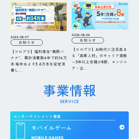
2026.08.06
2026.08.07
お知らせ
お知らせ
【コロプラ】AI時代に注目高ま
【コロプラ】福利厚生“無限バ
る「高専人材」のキャリア実態
ナナ”、累計消費数4年で約14万
～5年以上在籍が8割、エンジニ
本 毎年およそ3.6万本を安定消
ア・企...
費し...
事業情報
SERVICE
エンターテインメント事業
モバイルゲーム
MOBILE GAMES