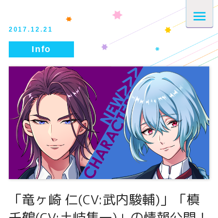
2017.12.21
「竜ヶ崎 仁(CV:武内駿輔)」「槙
千鶴(CV:土岐隼一)」の情報公開！