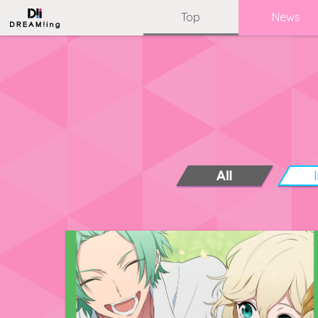
Top
News