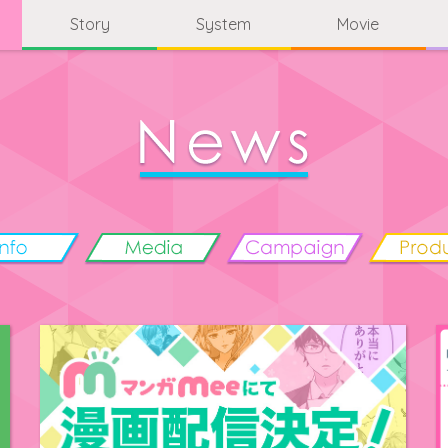
Story
System
Movie