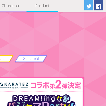
Character
Product