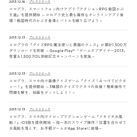
2013.12.18
プレスリリース
コロプラ、スマートフォン向けアプリ『アクションRPG 戦国かぶ
き道』を提供開始 ～コロプラ史上最も痛快なオンラインアプリ登
場！戦国時代のかぶき者達とバトルを繰り広げよう～
2013.12.13
プレスリリース
コロプラの『クイズRPG 魔法使いと黒猫のウィズ』が累計1,500万
ダウンロードを突破 ～Google Play™「ゲームオブザイヤー2013」
受賞＆1,500万DL突破記念キャンペーンを実施～
2013.12.13
プレスリリース
コロプラ、スマホ向け画像クイズゲーム『クイズ！みつけてピクチ
ャー！』を提供開始 ～3種類のクイズでアタマの体操！簡単操作で
問題を解き、絵画をゲットしよう！～
2013.12.13
プレスリリース
コロプラ、スマホ向けドロップアクションゲーム『ドキドキ水風
船！』iOS版を提供開始 ～指一本のスワイプ操作！位置を合わせて
水風船を落とす、お手軽ゲームがApp Storeに登場～