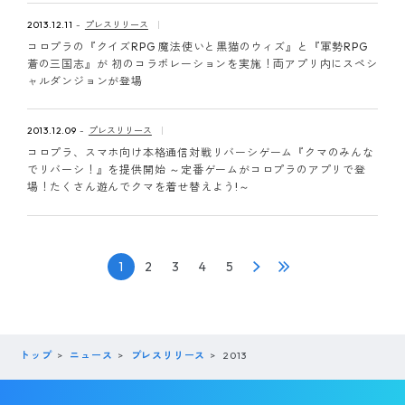
2013.12.11
プレスリリース
コロプラの『クイズRPG 魔法使いと黒猫のウィズ』と『軍勢RPG
蒼の三国志』が 初のコラボレーションを実施！両アプリ内にスペシ
ャルダンジョンが登場
2013.12.09
プレスリリース
コロプラ、スマホ向け本格通信対戦リバーシゲーム『クマのみんな
でリバーシ！』を提供開始 ～定番ゲームがコロプラのアプリで登
場！たくさん遊んでクマを着せ替えよう!～
1
2
3
4
5
トップ
ニュース
プレスリリース
2013