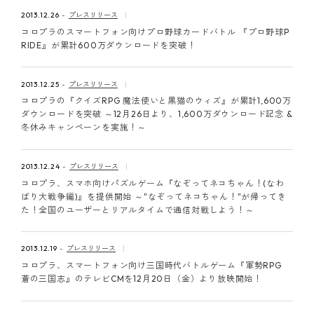
ピンマーク
2013.12.26
プレスリリース
コロプラのスマートフォン向けプロ野球カードバトル 『プロ野球P
RIDE』が累計600万ダウンロードを突破！
JP
EN
2013.12.25
プレスリリース
コロプラの『クイズRPG 魔法使いと黒猫のウィズ』が累計1,600万
ダウンロードを突破 ～12月26日より、1,600万ダウンロード記念 &
冬休みキャンペーンを実施！～
2013.12.24
プレスリリース
コロプラ、スマホ向けパズルゲーム『なぞってネコちゃん！(なわ
ばり大戦争編)』を提供開始 ～"なぞってネコちゃん！"が帰ってき
た！全国のユーザーとリアルタイムで通信対戦しよう！～
2013.12.19
プレスリリース
コロプラ、スマートフォン向け三国時代バトルゲーム『軍勢RPG
蒼の三国志』のテレビCMを12月20日（金）より放映開始！