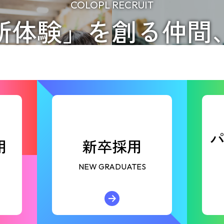
COLOPL RECRUIT
新体験」を
創る仲間
用
新卒採用
NEW GRADUATES
ャリア採用
コロプラを
→