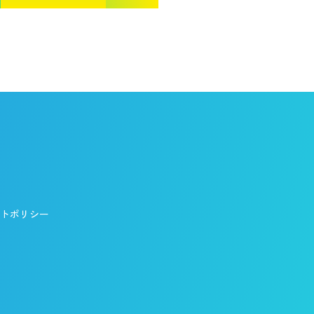
／制度
／イベント
シップ
トポリシー