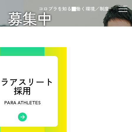
コロプラを知る
働く環境／制度
メ
、募集中
ニ
ュ
ー
ボ
タ
ン
パラアスリート
採用
PARA ATHLETES
知る
→