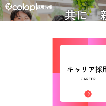
採用情報
共に「
キャリア採
CAREER
キ
→