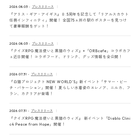
ピンマーク
2026.08.03
プレスリリース
『アリス・ギア・アイギス』８.5周年を記念して「リアルスカウト
任務インフィニティ」開催！ 全国75ヵ所の駅のポスターを見つけ
て豪華報酬をゲット！
JP
EN
2026.08.03
プレスリリース
『クイズRPG 魔法使いと黒猫のウィズ』×「ORBcafe」コラボカフ
ェ近日開催！ コラボフード、ドリンク、グッズ情報を全公開！
2026.07.31
プレスリリース
『白猫プロジェクト NEW WORLD'S』新イベント「サマー・ビー
チ・バケーション」開催！ 夏らしい水着姿のエレノア、ニルカ、フ
ラン、カクリアが登場！
2026.07.31
プレスリリース
『クイズRPG 魔法使いと黒猫のウィズ』 新イベント「Diablo Clini
c4 Peace from Hope」開催！