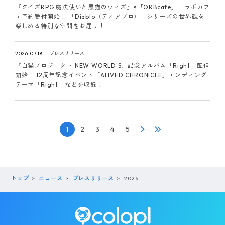
『クイズRPG 魔法使いと黒猫のウィズ』×「ORBcafe」コラボカフ
ェ予約受付開始！ 「Diablo（ディアブロ）」シリーズの世界観を
楽しめる特別な空間をお届け！
2026.07.18
プレスリリース
『白猫プロジェクト NEW WORLD'S』記念アルバム「Right」配信
開始！ 12周年記念イベント「ALIVED:CHRONICLE」エンディング
テーマ「Right」などを収録！
1
2
3
4
5
トップ
ニュース
プレスリリース
2026