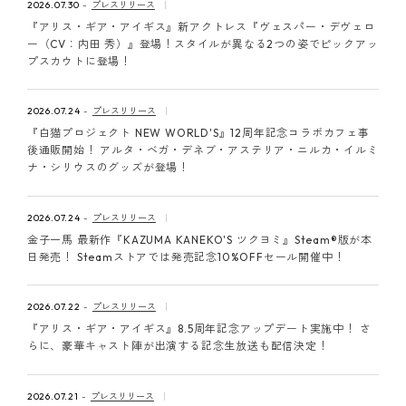
2026.07.30
プレスリリース
『アリス・ギア・アイギス』新アクトレス『ヴェスパー・デヴェロ
ー（CV：内田 秀）』登場！スタイルが異なる2つの姿でピックアッ
プスカウトに登場！
2026.07.24
プレスリリース
『白猫プロジェクト NEW WORLD'S』12周年記念コラボカフェ事
後通販開始！ アルタ・ベガ・デネブ・アステリア・ニルカ・イルミ
ナ・シリウスのグッズが登場！
2026.07.24
プレスリリース
金子一馬 最新作『KAZUMA KANEKO'S ツクヨミ』Steam®版が本
日発売！ Steamストアでは発売記念10%OFFセール開催中！
2026.07.22
プレスリリース
『アリス・ギア・アイギス』8.5周年記念アップデート実施中！ さ
らに、豪華キャスト陣が出演する記念生放送も配信決定！
2026.07.21
プレスリリース