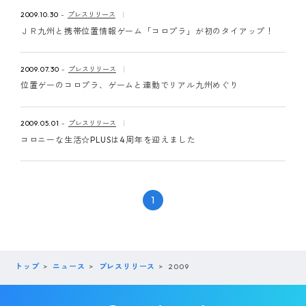
ピンマーク
2009.10.30
プレスリリース
ＪＲ九州と携帯位置情報ゲーム「コロプラ」が初のタイアップ！
JP
EN
2009.07.30
プレスリリース
位置ゲーのコロプラ、ゲームと連動でリアル九州めぐり
2009.05.01
プレスリリース
コロニーな生活☆PLUSは4周年を迎えました
1
トップ
ニュース
プレスリリース
2009