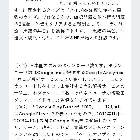
れ、正解すると勝利となりま
す。出題されるクイズは『クイズRPG 魔法使いと黒
猫のウィズ』でおなじみの、四択問題と並べ替え問題
の2種類。外伝をクリアすると報酬として、コラボ施
設「黒猫の兵舎」を獲得できます。「黒猫の兵舎」は
槍兵・騎兵・弓兵、全兵種のHPが増える施設です。
（※1）日本国内のみのダウンロード数です。ダウン
ロード数はGoogle Inc.が提供するGoogle Analytics
™ウェブ解析サービスにより集計しています。またダ
ウンロード数をそのまま集計する当該解析サービスの
性質上、本ダウンロード数には特定のユーザが複数回
ダウンロードを行った数値も含まれています。
（※2）「Google Play Best of 2013」は、12月4日
にGoogle Play™ で発表されたもので、2012年11月～
2013年10月の間にGoogle Play™ に登場したアプ
リ、ゲーム、映画、テレビ、書籍などからベストコン
テンツを選出したものです。「ゲームオブザイヤー2