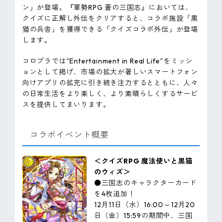
ン」が登場。『軍勢RPG 蒼の三国志』においては、
クイズに正解し外伝をクリアすると、コラボ施設「黒
猫の兵舎」を獲得できる「クイズコラボ外伝」が登場
します。
コロプラでは"Entertainment in Real Life"をミッシ
ョンとして掲げ、市場の拡大が著しいスマートフォン
向けアプリの拡充に引き続き注力するとともに、人々
の日常生活をより楽しく、より素晴らしくするサービ
スを提供してまいります。
コラボイベント概要
＜クイズRPG 魔法使いと黒猫
のウィズ＞
●三国志のキャラクターカード
を4枚追加！
12月11日（水）16:00～12月20
日（金）15:59の期間中、三国