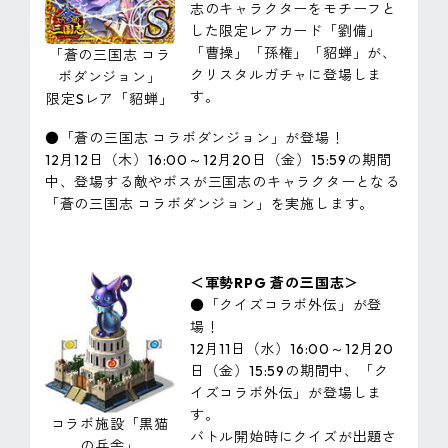
志のキャラクターをモチーフと
した限定レアカード「劉備」
「曹操」「孫権」「貂蝉」が、
「蒼の三国志 コラ
クリスタルガチャに登場しま
ボダンジョン」
す。
限定Sレア「貂蝉」
●「蒼の三国志 コラボダンジョン」が登場！
12月12日（木）16:00～12月20日（金）15:59の期間
中、登場する敵やボスが三国志のキャラクターとなる
「蒼の三国志 コラボダンジョン」を実施します。
＜軍勢RPG 蒼の三国志＞
●「クイズコラボ外伝」が登
場！
12月11日（水）16:00～12月20
日（金）15:59の期間中、「ク
イズコラボ外伝」が登場しま
す。
コラボ施設「黒猫
バトル開始時にクイズが出題さ
の兵舎」