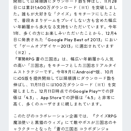
開始して以降順調にダウンロード数を伸ばし、11月28
日には累計1,400万ダウンロード（※1）を突破しまし
た。誰もが大好きな「クイズ」をモチーフにしたこと
で、普段あまりゲームをプレイしない方も含めた幅広
い年齢層から多大なる支持をいただいています。今年
1年、多くの方にお楽しみいただいたことから、12月4
日に発表された「Google Play Best of 2013」におい
て「ゲームオブザイヤー2013」に選出されています
（※2）。
『軍勢RPG 蒼の三国志』は、幅広い年齢層から人気
の高い「三国志」をモチーフとした三国志リアルタイ
ムストラテジーです。今年9月にAndroid™版、10月
にiOS版を提供開始して以降順調にダウンロード数を
伸ばし、11月11日には100万ダウンロード（※1）を突
破しました。12月11日時点でのGoogle Play™での評
価は「4.3」、App Storeでの評価は「4.5」と非常に
高く、多くのユーザさまに親しまれています。
このたびのコラボレーション企画では、『クイズRPG
魔法使いと黒猫のウィズ』にて敵やボスが三国志のキ
ャラクターとなった「蒼の三国志 コラボダンジョ