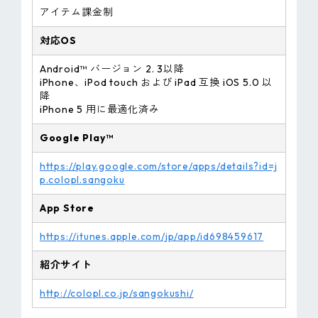
アイテム課金制
対応OS
Android™ バージョン 2. 3以降
iPhone、iPod touch および iPad 互換 iOS 5.0 以
降
iPhone 5 用に最適化済み
Google Play™
https://play.google.com/store/apps/details?id=j
p.colopl.sangoku
App Store
https://itunes.apple.com/jp/app/id698459617
紹介サイト
http://colopl.co.jp/sangokushi/