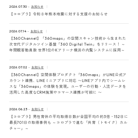
ピンマーク
2026.07.30
お知らせ
【コロプラ】令和８年熊本地震に対する支援のお知らせ
JP
EN
2026.07.14
お知らせ
【360Channel】「360maps」の空間スキャン技術から生まれた
次世代デジタルツイン基盤「360 Digital Twin」をリリース！ ～
年間観客動員数 世界1位のKアリーナ横浜の内覧システムに採用～
2026.07.02
お知らせ
【360Channel】空間体験プロダクト「360maps」がLINE公式ア
カウント連携、LINEミニアプリに対応 〜LINEアプリ内でシームレ
スな「360maps」の体験を実現。ユーザーの行動・人流データを
活用した高度なCRM施策やコマース連携が可能に 〜
2026.06.23
お知らせ
【コロプラ】男性育休の平均取得日数が全国平均の約3倍・152日に
最長701日の取得事例も ～コロプラで進む「共育（トモイク）カル
チャー」～