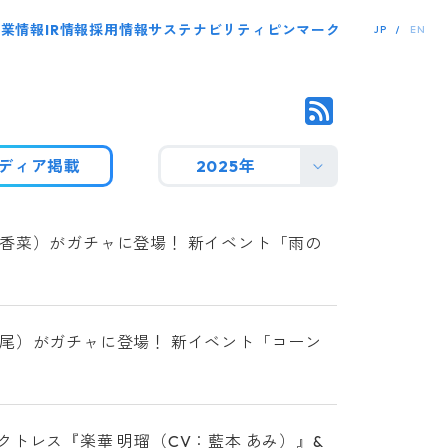
事業情報
IR情報
採用情報
サステナビリティ
ピンマーク
JP
EN
ディア掲載
2025年
香菜）がガチャに登場！ 新イベント「雨の
尾）がガチャに登場！ 新イベント「コーン
トレス『楽華 明瑠（CV：藍本 あみ）』&