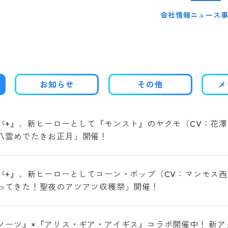
会社情報
ニュース
お知らせ
その他
メ
バ+』、新ヒーローとして『モンスト』のヤクモ（CV：花澤
八雲めでたきお正月」開催！
バ+』、新ヒーローとしてコーン・ポップ（CV：マンモス西
ってきた！聖夜のアツアツ収穫祭」開催！
ノーツ』×『アリス・ギア・アイギス』コラボ開催中！ 新アク