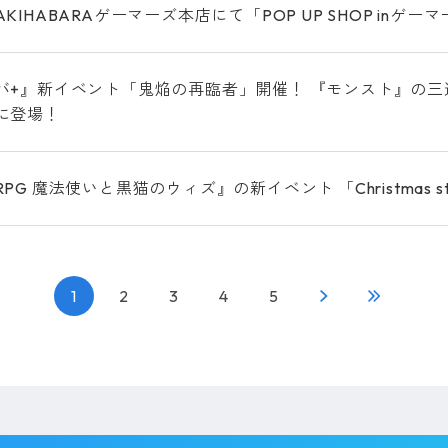
KIHABARAゲーマーズ本店にて「POP UP SHOP inゲー
バ+』新イベント「鬼焔の再臨者」開催！ 『モンスト』の三
に登場！
PG 魔法使いと黒猫のウィズ』の新イベント 「Christmas st
1
2
3
4
5