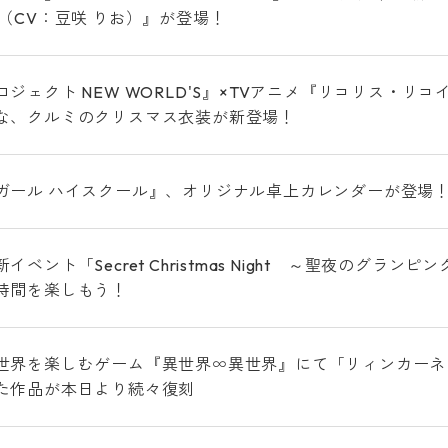
紬（CV：豆咲 りお）』が登場！
ロジェクト NEW WORLD'S』×TVアニメ『リコリス・リ
な、クルミのクリスマス衣装が新登場！
ガール ハイスクール』、オリジナル卓上カレンダーが登場！ 
イベント「Secret Christmas Night ～聖夜のグ
時間を楽しもう！
世界を楽しむゲーム『異世界∞異世界』にて「リィンカーネーショ
た作品が本日より続々復刻