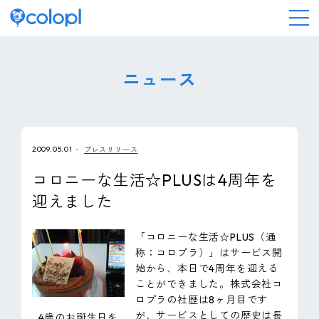
会社情報
ニュース
ニュース
2009.05.01
プレスリリース
事業情報
コロニーな生活☆PLUSは4周年を
迎えました
IR情報
「コロニーな生活☆PLUS（通
採用情報
称：コロプラ）」はサービス開
始から、本日で4周年を迎える
ことができました。株式会社コ
サステナビリティ
ロプラの社歴は8ヶ月目です
が、サービスとしての歴史は長
4歳のお誕生日を