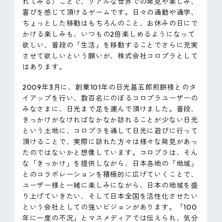
れてみる）ことで、リアルな世界での発見や楽しみ、
喜びを感じて頂けるゲームです。日々の通勤や通学、
ちょっとした移動はもちろんのこと、お休みの日にで
かける楽しみも、いつもの2倍楽しめるようになって
欲しい、普段の「生活」を移動することでさらに充実
させて欲しいという願いが、株式会社コロプラとして
はあります。
2009年3月に、創業101年の日光甚五郎煎餅様とのタ
イアップを行い、数百名にのぼるコロプラユーザーの
みなさまに、日光まで足を運んで頂けました。普段、
きっかけがなければなかなか訪れることが少ない日光
という土地に、コロプラを通して日光に遊びに行って
頂けることで、実際に訪れた方々は様々な発見があっ
たのではないかと想像しています。コロプラは、そん
な「きっかけ」を提供しながら、日本各地の「地域」
とのコラボレーションを積極的に広げていくことで、
ユーザー様と一緒に楽しみにながら、日本の地域を盛
り上げていきたい、そして日本全国を活性化させたい
という会社としての強いビジョンがあります。「100
年に一度の不況」とマスメディアでは伝えられ、気分