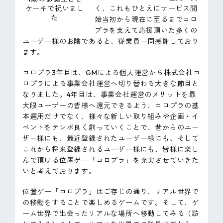
ケーキで祝いまし
く、これもひとえにサービス開
ピンマーク
た
始当初から現在に至るまでコロ
プラを支えて応援頂いた多くの
ユーザー様のお陰であると、従業員一同感謝しており
JP
EN
ます。
コロプラ3年目は、GMによる個人運営から株式会社コ
ロプラによる事業会社運営へ切り替わる大きな節目と
なりました。4年目は、事業会社運営のメリットを最
大限ユーザーの皆様へ還元できるよう、コロプラの基
本運用だけでなく、様々な新しい取り組みや企画・イ
ベントをテンポ良く創っていくことで、昔からのユー
ザー様にも、最近登録されたユーザー様にも、そして
これから将来登録されるユーザー様にも、皆様に楽し
んで頂ける位置ゲー「コロプラ」を充実させていきた
いと考えております。
位置ゲー「コロプラ」はご存じの通り、リアル世界で
の移動をすることで楽しめるゲームです。そして、ゲ
ーム世界で出会ったリアルな場所へ移動してみる（訪