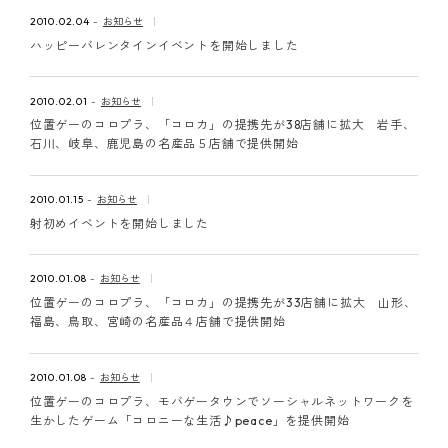
ピンマーク
2010.02.04
お知らせ
ハッピーバレンタインイベントを開始しました
JP
EN
2010.02.01
お知らせ
位置ゲーのコロプラ、「コロカ」の提携先が38店舗に拡大 岩手、
石川、岐阜、鹿児島の名産品５店舗で提供開始
2010.01.15
お知らせ
射初めイベントを開始しました
2010.01.08
お知らせ
位置ゲーのコロプラ、「コロカ」の提携先が33店舗に拡大 山形、
福島、鳥取、宮崎の名産品４店舗で提供開始
2010.01.08
お知らせ
位置ゲーのコロプラ、モバゲータウンでソーシャルネットワークを
生かしたゲーム「コロニーな生活♪peace」を提供開始