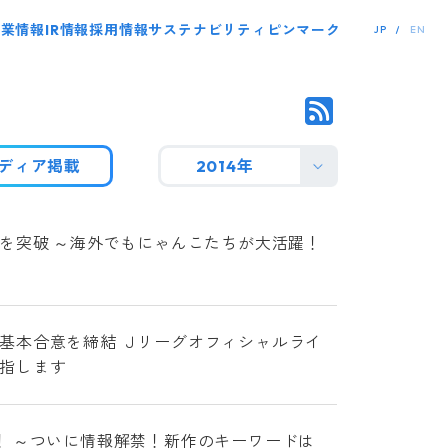
事業情報
IR情報
採用情報
サステナビリティ
ピンマーク
JP
EN
ディア掲載
2014年
を突破 ～海外でもにゃんこたちが大活躍！
基本合意を締結 Ｊリーグオフィシャルライ
指します
！ ～ついに情報解禁！新作のキーワードは