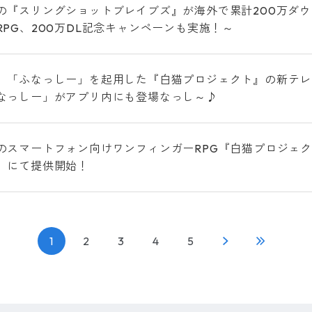
の『スリングショットブレイブズ』が海外で累計200万ダウ
RPG、200万DL記念キャンペーンも実施！～
、「ふなっしー」を起用した『白猫プロジェクト』の新テレビ
なっしー」がアプリ内にも登場なっし～♪
スマートフォン向けワンフィンガーRPG『白猫プロジェクト』 Amaz
」にて提供開始！
1
2
3
4
5