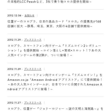
の本格的LCC Peachなど、3社で乗り物コロカ提供を開始～
2012.12.06
お知らせ
位置ゲーのコロプラ、日本の逸品カード「コロカ」の提携先が168
店舗に拡大 ～群馬、埼玉、東京、大阪の4店舗で提供開始～
2012.11.29
プレスリリース
コロプラ、スマートフォン向けゲーム『リズムコイン2レボリュー
ション！』を提供開始 ～コイン落とし×育成×スロット！？あの大
人気コインゲームの第2弾が、ついに登場！～
2012.11.29
プレスリリース
コロプラ、スマートフォン向けコインゲーム『リズムコイン！』を
Amazon.co.jp「Amazon Android アプリストア」にて提供開始！
～あの大人気コインゲームが、日本でついに公開されたAmazon A
ndroid アプリストアに登場！～
2012.11.27
プレスリリース
コロプラ、位置ゲー『ジョリーロジャー ～謎の文明と海賊島～』を