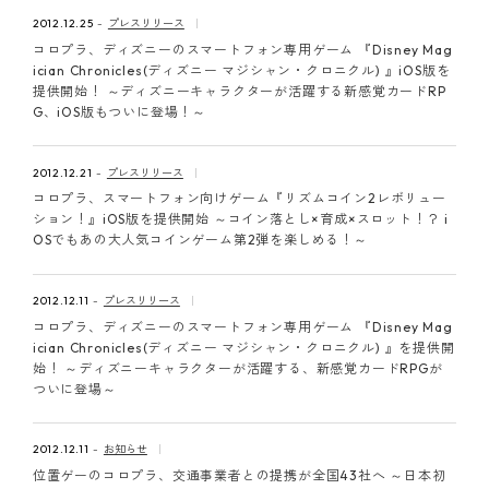
ピンマーク
2012.12.25
プレスリリース
コロプラ、ディズニーのスマートフォン専用ゲーム 『Disney Mag
ician Chronicles(ディズニー マジシャン・クロニクル) 』iOS版を
提供開始！ ～ディズニーキャラクターが活躍する新感覚カードRP
JP
EN
G、iOS版もついに登場！～
2012.12.21
プレスリリース
コロプラ、スマートフォン向けゲーム『リズムコイン2レボリュー
ション！』iOS版を提供開始 ～コイン落とし×育成×スロット！？ i
OSでもあの大人気コインゲーム第2弾を楽しめる！～
2012.12.11
プレスリリース
コロプラ、ディズニーのスマートフォン専用ゲーム 『Disney Mag
ician Chronicles(ディズニー マジシャン・クロニクル) 』を提供開
始！ ～ディズニーキャラクターが活躍する、新感覚カードRPGが
ついに登場～
2012.12.11
お知らせ
位置ゲーのコロプラ、交通事業者との提携が全国43社へ ～日本初