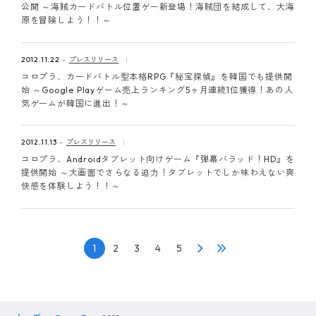
公開 ～海賊カードバトル位置ゲー新登場！海賊団を結成して、大海
原を冒険しよう！！～
2012.11.22
プレスリリース
コロプラ、カードバトル型本格RPG『秘宝探偵』を韓国でも提供開
始 ～Google Playゲーム売上ランキング5ヶ月連続1位獲得！あの人
気ゲームが韓国に進出！～
2012.11.13
プレスリリース
コロプラ、Androidタブレット向けゲーム『弾幕バラッド！HD』を
提供開始 ～大画面でさらなる迫力！タブレットでしか味わえない爽
快感を体験しよう！！～
1
2
3
4
5