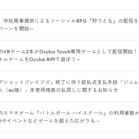
、中玩商事提供によるソーシャルRPG『狩りとも』の配信を
ペーンを開始～
VRゲーム2本がOculus Touch専用ゲームとして配信
ルゲームをOculus Riftで遊ぼう～
グショットブレイブズ」終了に伴う前払式支払手段「ジェム（A
ム（au版）」未使用残高の払戻しに関するお知らせ
のスマホゲーム『バトルガール ハイスクール』の利用者数が3
CDやイベントなどゲームを超えた広がりも～