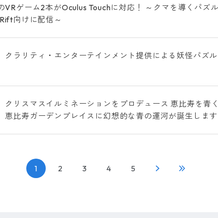
VRゲーム2本がOculus Touchに対応！ ～クマを導
s Rift向けに配信～
、クラリティ・エンターテインメント提供による妖怪パズル
、クリスマスイルミネーションをプロデュース 恵比寿を青
、恵比寿ガーデンプレイスに幻想的な青の運河が誕生します
1
2
3
4
5