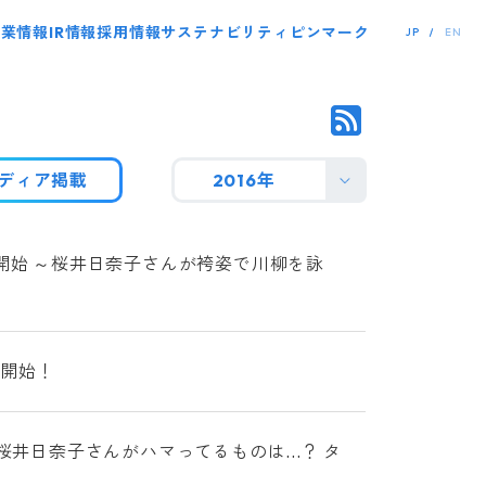
事業情報
IR情報
採用情報
サステナビリティ
ピンマーク
JP
EN
ディア掲載
2016年
開始 ～桜井日奈子さんが袴姿で川柳を詠
を開始！
桜井日奈子さんがハマってるものは...？ タ