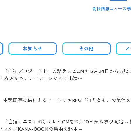
会社情報
ニュース
お知らせ
その他
メ
、『白猫プロジェクト』の新テレビCMを12月24日から放映
江由衣さんもナレーションなどで出演〜
、中玩商事提供によるソーシャルRPG『狩りとも』の配信
、『白猫テニス』の新テレビCMを12月10日から放映開始 ～
ソングにKANA-BOONの楽曲を起用～