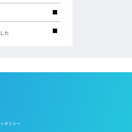
した
トポリシー