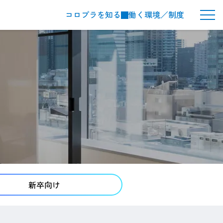
コロプラを知る
働く環境／制度
メ
ニ
ュ
ー
ボ
タ
ン
新卒向け