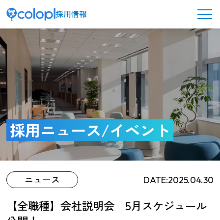
採用情報
メ
ニ
ュ
ー
ボ
タ
ン
コロプラを知る
採用ニュース/イベント
ニュース
DATE:2025.04.30
働く環境／制度
【全職種】会社説明会 5月スケジュール