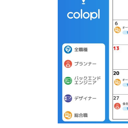
キ
パラア