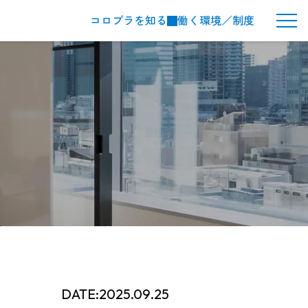
コロプラを知る
働く環境／制度
メ
ニ
ュ
ー
ボ
タ
ン
DATE:2025.09.25