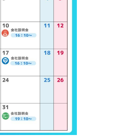
知る
／制度
／イベント
シップ