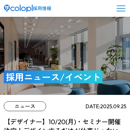
採用情報
メ
ニ
ュ
ー
ボ
タ
ン
コロプラを知る
採用ニュース/イベント
ニュース
DATE:2025.09.25
【デザイナー】10/20(月)・セミナー開催