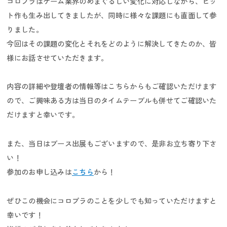
コロプラはゲーム業界のめまぐるしい変化に対応しながら、ヒッ
ト作も生み出してきましたが、同時に様々な課題にも直面して参
りました。
今回はその課題の変化とそれをどのように解決してきたのか、皆
様にお話させていただきます。
内容の詳細や登壇者の情報等はこちらからもご確認いただけます
キャリア採用
ので、ご興味ある方は当日のタイムテーブルも併せてご確認いた
だけますと幸いです。
また、当日はブース出展もございますので、是非お立ち寄り下さ
い！
参加のお申し込みは
こちら
から！
新卒採用
ぜひこの機会にコロプラのことを少しでも知っていただけますと
幸いです！