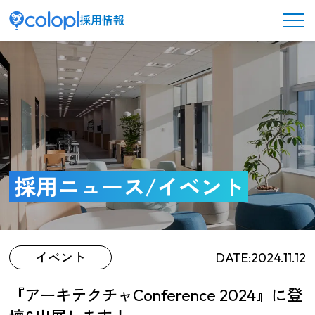
採用情報
メ
ニ
ュ
ー
ボ
タ
ン
コロプラを知る
採用ニュース/イベント
イベント
DATE:2024.11.12
『アーキテクチャConference 2024』に登
働く環境／制度