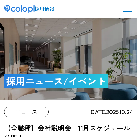
採用情報
メ
ニ
ュ
ー
ボ
タ
ン
コロプラを知る
採用ニュース/イベント
ニュース
DATE:2025.10.24
働く環境／制度
【全職種】会社説明会 11月スケジュール