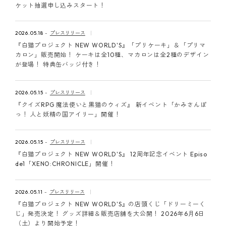
ケット抽選申し込みスタート！
2026.05.18
プレスリリース
『白猫プロジェクト NEW WORLD'S』「プリケーキ」＆「プリマ
カロン」販売開始！ ケーキは全10種、マカロンは全2種のデザイン
が登場！ 特典缶バッジ付き！
2026.05.15
プレスリリース
『クイズRPG 魔法使いと黒猫のウィズ』 新イベント「かみさんぽ
っ！ 人と妖精の国アイリー」開催！
2026.05.15
プレスリリース
『白猫プロジェクト NEW WORLD'S』 12周年記念イベント Episo
de1「XENO:CHRONICLE」開催！
2026.05.11
プレスリリース
『白猫プロジェクト NEW WORLD'S』の店頭くじ「ドリーミーく
じ」発売決定！ グッズ詳細＆販売店舗を大公開！ 2026年6月6日
（土）より開始予定！