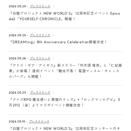
ピンマーク
2026.05.29
プレスリリース
『白猫プロジェクト NEW WORLD'S』 12周年記念イベント Episo
de2「YOURSELF:CHRONICLE」開催！
JP
EN
2026.05.29
プレスリリース
『DREAM!ing』8th Anniversary Celebration開催決定！
2026.05.28
プレスリリース
『アリス・ギア・アイギス』新ステラー「州天頃 椎奈」と「仁紀藤
奏」が登場！ 復刻イベント「難攻不落！ 風雲マッスル・キャッス
ルパーク」も開催！
2026.05.25
プレスリリース
『クイズRPG 魔法使いと黒猫のウィズ』×『ロックマンエグゼ』 5
月29日（金）よりコラボイベント開催決定！
2026.05.19
プレスリリース
『白猫プロジェクト NEW WORLD'S』 12周年記念コンサートのチ