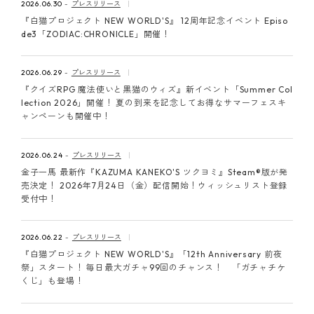
2026.06.30
プレスリリース
『白猫プロジェクト NEW WORLD'S』 12周年記念イベント Episo
de3「ZODIAC:CHRONICLE」開催！
2026.06.29
プレスリリース
『クイズRPG 魔法使いと黒猫のウィズ』新イベント「Summer Col
lection 2026」開催！ 夏の到来を記念してお得なサマーフェスキ
ャンペーンも開催中！
2026.06.24
プレスリリース
金子一馬 最新作『KAZUMA KANEKO'S ツクヨミ』Steam®版が発
売決定！ 2026年7月24日（金）配信開始！ウィッシュリスト登録
受付中！
2026.06.22
プレスリリース
『白猫プロジェクト NEW WORLD'S』「12th Anniversary 前夜
祭」スタート！ 毎日最大ガチャ99回のチャンス！ 「ガチャチケ
くじ」も登場！