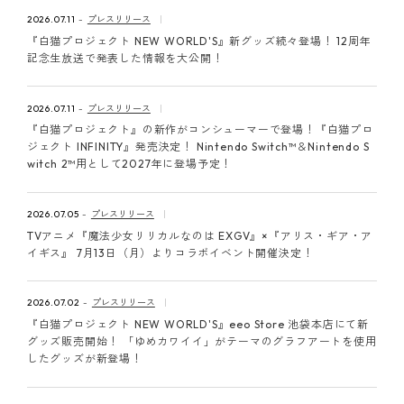
ピンマーク
2026.07.11
プレスリリース
『白猫プロジェクト NEW WORLD'S』新グッズ続々登場！ 12周年
記念生放送で発表した情報を大公開！
JP
EN
2026.07.11
プレスリリース
『白猫プロジェクト』の新作がコンシューマーで登場！『白猫プロ
ジェクト INFINITY』発売決定！ Nintendo Switch™＆Nintendo S
witch 2™用として2027年に登場予定！
2026.07.05
プレスリリース
TVアニメ『魔法少女リリカルなのは EXGV』×『アリス・ギア・ア
イギス』 7月13日（月）よりコラボイベント開催決定！
2026.07.02
プレスリリース
『白猫プロジェクト NEW WORLD'S』eeo Store 池袋本店にて新
グッズ販売開始！ 「ゆめカワイイ」がテーマのグラフアートを使用
したグッズが新登場！