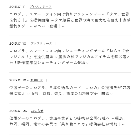
ピンマーク
2013.01.11
プレスリリース
コロプラ、スマートフォン向け釣りアクションゲーム『クマ、世界
を釣る！』を提供開始 ～クマ船長と世界の海で巨大魚を狙え！直感
型釣りゲームがついに登場！～
JP
EN
2013.01.10
プレスリリース
コロプラ、スマートフォン向けシューティングゲーム『ねらって☆
マジカル！』を提供開始 ～魔法の杖でマジカルアイテムを撃ち落と
せ！新作直感型シューティングゲーム登場～
2013.01.10
お知らせ
位置ゲーのコロプラ、日本の逸品カード「コロカ」の提携先が171店
舗に拡大 ～山形、京都、奈良、熊本の4店舗で提供開始～
2013.01.08
お知らせ
位置ゲーのコロプラ、交通事業者との提携が全国47社へ ～福島、
静岡、福岡、熊本の各県で「乗り物コロカ」提供会社が増加！～