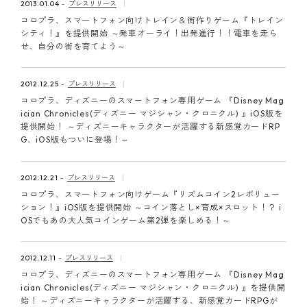
2013.01.04
プレスリリース
コロプラ、スマートフォン向けトレイン＆街作りゲーム『トレイン
シティ！』を提供開始 ～発車オーライ！出発進行！！電車を走ら
せ、自分の街を育てよう～
2012.12.25
プレスリリース
コロプラ、ディズニーのスマートフォン専用ゲーム 『Disney Mag
ician Chronicles(ディズニー マジシャン・クロニクル) 』iOS版を
提供開始！ ～ディズニーキャラクターが活躍する新感覚カードRP
G、iOS版もついに登場！～
2012.12.21
プレスリリース
コロプラ、スマートフォン向けゲーム『リズムコイン2レボリュー
ション！』iOS版を提供開始 ～コイン落とし×育成×スロット！？ i
OSでもあの大人気コインゲーム第2弾を楽しめる！～
2012.12.11
プレスリリース
コロプラ、ディズニーのスマートフォン専用ゲーム 『Disney Mag
ician Chronicles(ディズニー マジシャン・クロニクル) 』を提供開
始！ ～ディズニーキャラクターが活躍する、新感覚カードRPGが