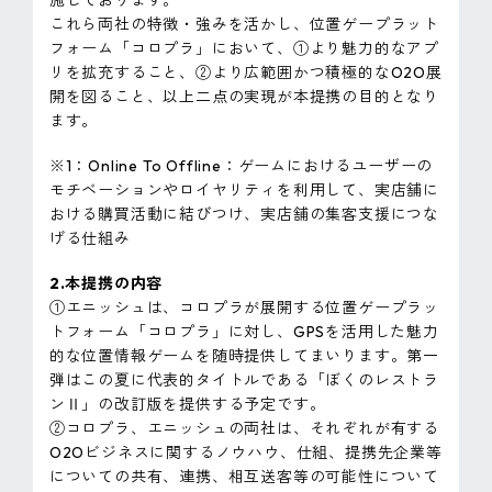
施しております。
これら両社の特徴・強みを活かし、位置ゲープラット
フォーム「コロプラ」において、①より魅力的なアプ
リを拡充すること、②より広範囲かつ積極的なO2O展
開を図ること、以上二点の実現が本提携の目的となり
ます。
※1：Online To Offline：ゲームにおけるユーザーの
モチベーションやロイヤリティを利用して、実店舗に
おける購買活動に結びつけ、実店舗の集客支援につな
げる仕組み
2.本提携の内容
①エニッシュは、コロプラが展開する位置ゲープラッ
トフォーム「コロプラ」に対し、GPSを活用した魅力
的な位置情報ゲームを随時提供してまいります。第一
弾はこの夏に代表的タイトルである「ぼくのレストラ
ンⅡ」の改訂版を提供する予定です。
②コロプラ、エニッシュの両社は、それぞれが有する
O2Oビジネスに関するノウハウ、仕組、提携先企業等
についての共有、連携、相互送客等の可能性について