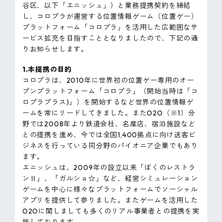
谷区、以下「エニッシュ」）と業務提携契約を締結
ピンマーク
し、コロプラが運営する位置情報ゲーム（位置ゲー）
プラットフォーム「コロプラ」を活用した広範囲なサ
ービス拡充を目指すこととなりましたので、下記の通
JP
EN
りお知らせします。
1.本提携の目的
コロプラは、2010年に世界初の位置ゲー専用のオー
プンプラットフォーム「コロプラ」（開始当時は「コ
ロプラプラス)」）を開始するなど世界の位置情報ゲ
ームを常にリードしてきました。またO2O（※1）分
野では2008年より鉄道会社、名産店、宿泊施設など
との提携を進め、今では全国1,400拠点に向け送客ビ
ジネスを行っている同分野のパイオニア企業でもあり
ます。
エニッシュは、2009年の設立以来「ぼくのレストラ
ンⅡ」、「ガルショ☆」など、経営シミュレーション
ゲームを中心に様々なプラットフォームでソーシャル
アプリを提供して参りました。またゲームを活用した
O2Oに関しましても多くのリアル事業者との提携を実