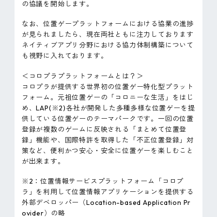
の協議を開始します。
なお、位置ゲープラットフォームにおける協業の進捗
が見られましたら、現在両社ともに注力しております
ネイティブアプリ分野における協力体制構築について
も視野に入れております。
＜コロプラプラットフォームとは？＞
コロプラが提供する世界初の位置ゲー特化型プラット
フォーム。元祖位置ゲーの「コロニーな生活」をはじ
め、LAP(※2)各社が開発した多種多様な位置ゲーを提
供している位置ゲーのテーマパークです。一回の位置
登録が複数のゲームに反映される「まとめて位置登
録」機能や、国際特許を取得した「不正位置登録」対
策など、便利かつ安心・安全に位置ゲーを楽しむこと
が出来ます。
※2：位置情報サービスプラットフォーム「コロプ
ラ」を利用して位置情報アプリケーションを提供する
外部デベロッパー（Location-based Application Pr
ovider）の略