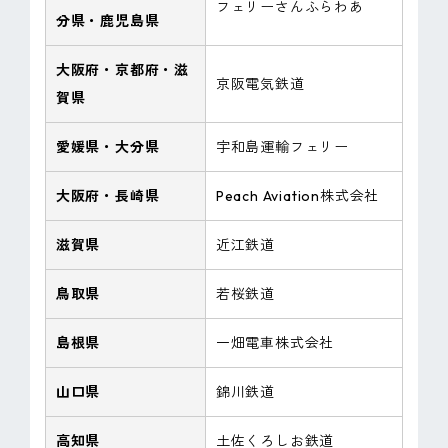
フェリーさんふらわあ
分県・鹿児島県
大阪府・京都府・滋
京阪電気鉄道
賀県
愛媛県・大分県
宇和島運輸フェリー
大阪府・長崎県
Peach Aviation株式会社
滋賀県
近江鉄道
鳥取県
若桜鉄道
島根県
一畑電車株式会社
山口県
錦川鉄道
高知県
土佐くろしお鉄道