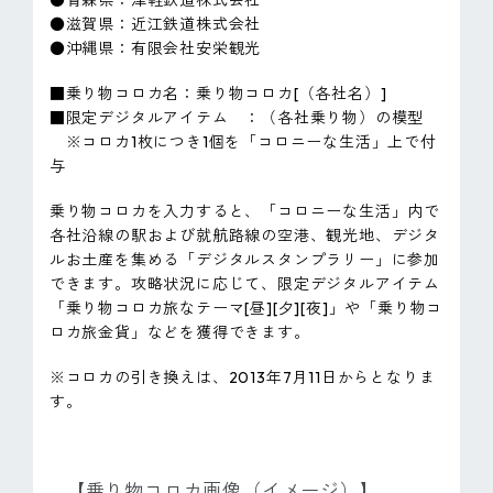
●青森県：津軽鉄道株式会社
●滋賀県：近江鉄道株式会社
●沖縄県：有限会社安栄観光
■乗り物コロカ名：乗り物コロカ[（各社名）]
■限定デジタルアイテム ：（各社乗り物）の模型
※コロカ1枚につき1個を「コロニーな生活」上で付
与
乗り物コロカを入力すると、「コロニーな生活」内で
各社沿線の駅および就航路線の空港、観光地、デジタ
ルお土産を集める「デジタルスタンプラリー」に参加
できます。攻略状況に応じて、限定デジタルアイテム
「乗り物コロカ旅なテーマ[昼][夕][夜]」や「乗り物コ
ロカ旅金貨」などを獲得できます。
※コロカの引き換えは、2013年7月11日からとなりま
す。
【乗り物コロカ画像（イメージ）】