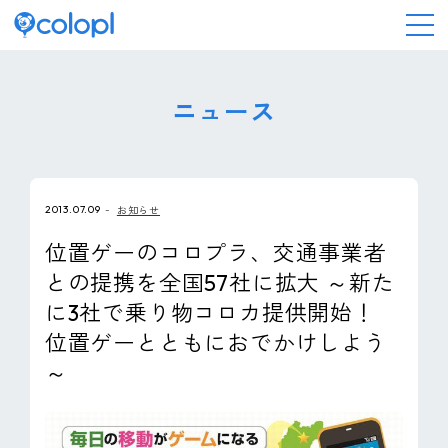
会社情報
ニュース
ニュース
2013.07.09
お知らせ
事業情報
位置ゲーのコロプラ、交通事業者
との提携を全国57社に拡大 ～新た
IR情報
に3社で乗り物コロカ提供開始！
位置ゲーとともにおでかけしよう
採用情報
～
サステナビリティ