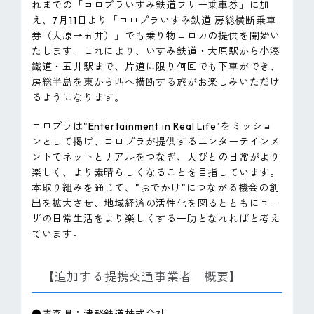
れまでの「コロプラいすみ鉄道フリー乗車券」に加
え、7月11日より「コロプラいすみ鉄道 房総横断乗車
券（大原→五井）」でも乗り物コロカの提供を開始い
たします。これにより、いすみ鉄道・大原駅から小湊
鐵道・五井駅まで、片道に限り何回でも下車ができ、
房総半島を東から西へ横断する旅がお楽しみいただけ
るようになります。
コロプラは"Entertainment in Real Life"をミッショ
ンとして掲げ、コロプラが提供するエンターテインメ
ントでネットとリアルをつなぎ、人びとの日常がより
楽しく、より素晴らしくなることを目指しています。
本取り組みを通じて、"おでかけ"につながる機会の創
出を拡大させ、地域経済の活性化を図るとともにユー
ザの日常生活をより楽しくする一助となれればと考え
ています。
【追加する提携交通事業者 概要】