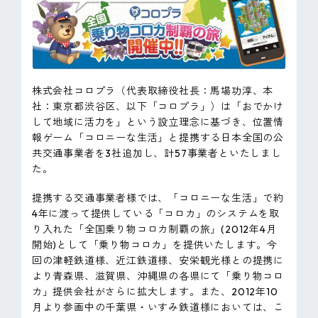
ピンマーク
JP
EN
株式会社コロプラ（代表取締役社長：馬場功淳、本
社：東京都渋谷区、以下「コロプラ」）は「おでかけ
して地域に活力を」という設立理念に基づき、位置情
報ゲーム「コロニーな生活」と提携する日本全国の公
共交通事業者を3社追加し、計57事業者といたしまし
た。
提携する交通事業者様では、「コロニーな生活」で約
4年に渡って提供している「コロカ」のシステムを取
り入れた「全国乗り物コロカ制覇の旅」(2012年4月
開始)として「乗り物コロカ」を提供いたします。今
回の津軽鉄道様、近江鉄道様、安栄観光様との提携に
より青森県、滋賀県、沖縄県の各県にて「乗り物コロ
カ」提供会社がさらに拡大します。また、2012年10
月より参画中の千葉県・いすみ鉄道様においては、こ