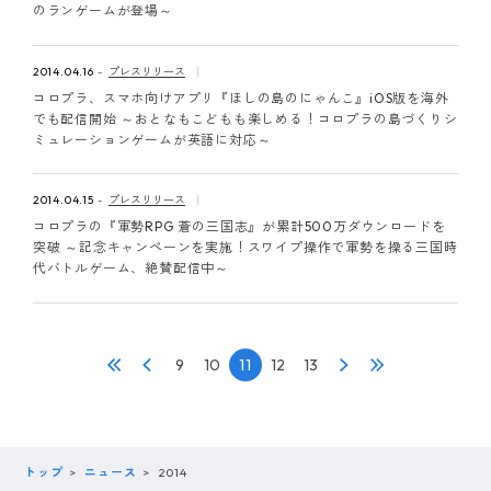
のランゲームが登場～
2014.04.16
プレスリリース
コロプラ、スマホ向けアプリ『ほしの島のにゃんこ』iOS版を海外
でも配信開始 ～おとなもこどもも楽しめる！コロプラの島づくりシ
ミュレーションゲームが英語に対応～
2014.04.15
プレスリリース
コロプラの『軍勢RPG 蒼の三国志』が累計500万ダウンロードを
突破 ～記念キャンペーンを実施！スワイプ操作で軍勢を操る三国時
代バトルゲーム、絶賛配信中～
9
10
11
12
13
トップ
ニュース
2014