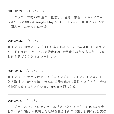
2014.04.22
プレスリリース
コロプラの『軍勢RPG 蒼の三国志』、台湾・香港・マカオにて配
信決定 ～各地域のGoogle Play™、App Storeにてコロプラの人気
三国志ゲームがついに登場！～
2014.04.22
プレスリリース
コロプラの知育アプリ『ほしの島のにゃんこ』が累計100万ダウン
ロードを突破 ～サービス開始後40日で達成！おとなもこどもも楽
しめる島づくりシミュレーション！～
2014.04.18
プレスリリース
コロプラ、スマホ向けアプリ『スリングショットブレイブズ』iOS
版を海外でも配信開始 ～伝説の武器を求めて冒険へ旅立とう！爽快
感抜群のひっぱりアクションRPGが英語に対応～
2014.04.18
プレスリリース
コロプラ、スマホ向けランゲーム『オレたち救世主！』iOS版を全
世界に提供開始 ～荒廃した地球を救え！両手で楽しむ個性的な天使