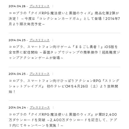
ピンマーク
2014.04.28
プレスリリース
コロプラの『クイズRPG 魔法使いと黒猫のウィズ』商品化第2弾が
決定！ ～今度は「コレクションカードガム」として登場！2014年7
月より順次発売予定～
JP
EN
2014.04.25
プレスリリース
コロプラ、スマートフォン向けゲーム『まるごし勇者！』iOS版を
全世界に配信開始 ～画面タップでジャンプの簡単操作！超高難度ジ
ャンプアクションゲームが登場～
2014.04.25
プレスリリース
コロプラ、スマートフォン向けひっぱりアクションRPG『スリング
ショットブレイブズ』 初のテレビCMを4月26日（土）より放映開
始！
2014.04.24
プレスリリース
コロプラの『クイズRPG 魔法使いと黒猫のウィズ』が累計2,400
万ダウンロードを突破 ～2,400万ダウンロードを記念して、アプ
リ内にてキャンペーンを実施！～