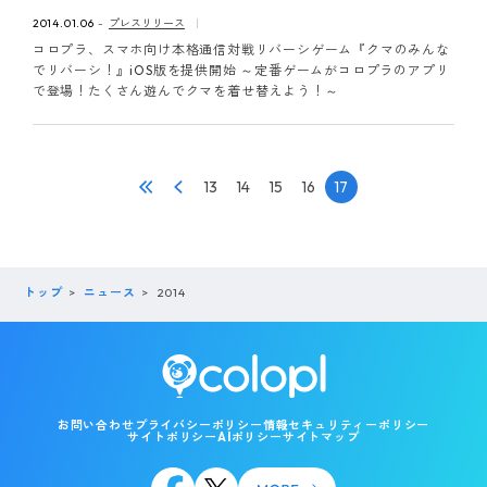
ピンマーク
2014.01.06
プレスリリース
コロプラ、スマホ向け本格通信対戦リバーシゲーム『クマのみんな
でリバーシ！』iOS版を提供開始 ～定番ゲームがコロプラのアプリ
で登場！たくさん遊んでクマを着せ替えよう！～
JP
EN
13
14
15
16
17
トップ
ニュース
2014
お問い合わせ
プライバシーポリシー
情報セキュリティーポリシー
サイトポリシー
AIポリシー
サイトマップ