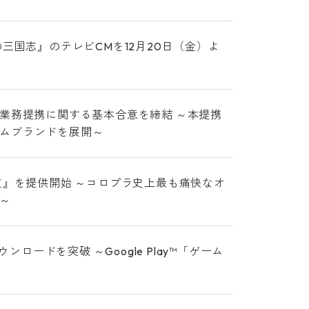
三国志』のテレビCMを12月20日（金）よ
と 業務提携に関する基本合意を締結 ～本提携
ムブランドを展開～
道』を提供開始 ～コロプラ史上最も痛快なオ
～
ロードを突破 ～Google Play™「ゲーム
～