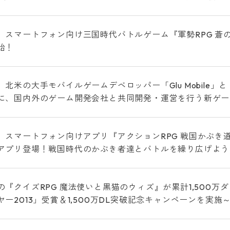
、スマートフォン向け三国時代バトルゲーム『軍勢RPG 蒼の
始！
、北米の大手モバイルゲームデベロッパー「Glu Mobile」
に、国内外のゲーム開発会社と共同開発・運営を行う新ゲー
、スマートフォン向けアプリ『アクションRPG 戦国かぶき
アプリ登場！戦国時代のかぶき者達とバトルを繰り広げよう
『クイズRPG 魔法使いと黒猫のウィズ』が累計1,500万ダウン
ー2013」受賞＆1,500万DL突破記念キャンペーンを実施