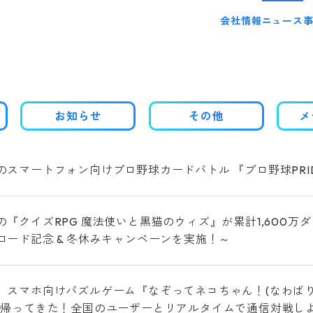
会社情報
ニュース
お知らせ
その他
メ
のスマートフォン向けプロ野球カードバトル 『プロ野球PRI
『クイズRPG 魔法使いと黒猫のウィズ』が累計1,600万ダウ
ロード記念 & 冬休みキャンペーンを実施！～
、スマホ向けパズルゲーム『なぞってネコちゃん！(なわばり
が帰ってきた！全国のユーザーとリアルタイムで通信対戦し