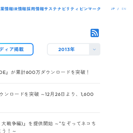
事業情報
IR情報
採用情報
サステナビリティ
ピンマーク
JP
EN
ディア掲載
2013年
DE』が累計600万ダウンロードを突破！
ンロードを突破 ～12月26日より、1,600
大戦争編)』を提供開始 ～"なぞってネコち
よう！～