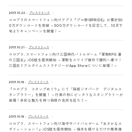
2013.10.22
プレスリリース
コロプラのスマートフォン向けアプリ『プロ野球PRIDE』が累計50
0万ダウンロードを突破 ～500万ダウンロードを記念して、10月下
旬よりキャンペーンを開催！～
2013.10.21
プレスリリース
コロプラ､スマートフォン向け三国時代バトルゲーム『軍勢RPG 蒼
の三国志』iOS版を提供開始 ～軍勢をスワイプ操作で勝利へ導け！
三国志リアルタイムストラテジーがApp Storeについに登場！～
2013.10.18
プレスリリース
『コロプラ スタンプめぐり』にて「箱根ジオパーク デジタルス
タンプラリー」を開催！ ～行楽の秋にピッタリなスタンプラリーが
登場！多彩な魅力を持つ箱根の名所を巡ろう～
2013.10.18
プレスリリース
コロプラ、スマートフォン向け海中サバイバルゲーム『おさかなエ
ボリューション！』iOS版を提供開始 ～端末を傾けるだけの簡単操