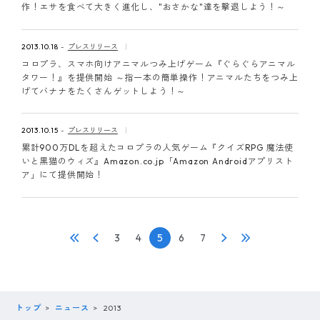
作！エサを食べて大きく進化し、"おさかな"達を撃退しよう！～
2013.10.18
プレスリリース
コロプラ、スマホ向けアニマルつみ上げゲーム『ぐらぐらアニマル
タワー！』を提供開始 ～指一本の簡単操作！アニマルたちをつみ上
げてバナナをたくさんゲットしよう！～
2013.10.15
プレスリリース
累計900万DLを超えたコロプラの人気ゲーム『クイズRPG 魔法使
いと黒猫のウィズ』Amazon.co.jp「Amazon Androidアプリスト
ア」にて提供開始！
3
4
5
6
7
トップ
ニュース
2013