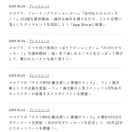
ピンマーク
2013.10.25
プレスリリース
コロプラ、フォーリングアクションゲーム『空中おたからゲッタ
ー！』iOS版を提供開始 ～操作は端末を傾けるだけ、ビルの谷間に
落としたダイヤモンドを回収しよう！App Storeに登場～
JP
EN
2013.10.25
プレスリリース
コロプラ、スマホ向け爽快ひっぱりアクションゲーム『のびのびモ
ンキ～！』を提供開始 ～指一本で楽しめる！サルをひっぱって飛ば
して、奪われたバナナを取り戻そう～
2013.10.25
プレスリリース
コロプラの『クイズRPG 魔法使いと黒猫のウィズ』、ファミ通文
庫とコラボ企画を実施 ～ファミ通文庫の人気ライトノベル3作品の
キャラクターが登場するコラボイベントを開催～
2013.10.22
プレスリリース
コロプラの『クイズRPG 魔法使いと黒猫のウィズ』が累計1000万
ダウンロードを突破 ～1000万ダウンロードを記念して、10月22日
よりキャンペーンを開催！～