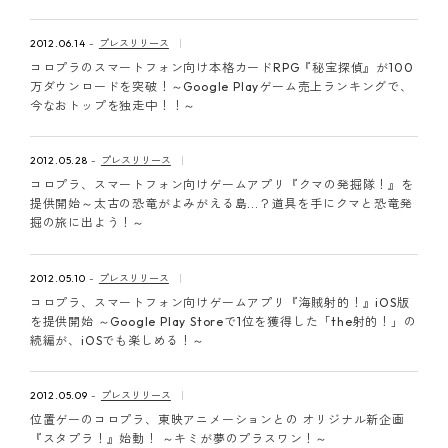
2012.06.14
プレスリリース
コロプラのスマートフォン向け本格カードRPG『秘宝探偵』が100
万ダウンロードを突破！～Google Playゲーム売上ランキングで、
今なおトップを独走中！！～
2012.05.28
プレスリリース
コロプラ、スマートフォン向けゲームアプリ『クマの発掘隊！』を
提供開始～太古の恐竜がよみがえる島...？道具を手にクマと恐竜発
掘の旅に出よう！～
2012.05.10
プレスリリース
コロプラ、スマートフォン向けゲームアプリ『海賊射的！』iOS版
を提供開始 ～Google Play Storeで1位を獲得した「the射的！」の
続編が、iOSでも楽しめる！～
2012.05.09
プレスリリース
位置ゲーのコロプラ、東映アニメーションとの オリジナル新企画
『スタプラ！』始動！ ～キミが夢のプラスワン！～