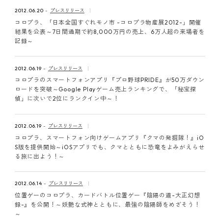
ピンマーク
2012.06.20
プレスリリース
コロプラ、「日本全国すぐれモノ市 -コロプラ物産展2012-」開催
結果を公表～7日間通期で約8,000万円の売上、6万人超の来場者を
記録～
JP
EN
2012.06.19
プレスリリース
コロプラのスマートフォンアプリ『プロ野球PRIDE』が50万ダウン
ロードを突破～Google Playゲーム売上ランキングで、「秘宝探
偵」に次いで2位にランクイン中～！
2012.06.19
プレスリリース
コロプラ、スマートフォン向けゲームアプリ『クマの発掘隊！』iO
S版を提供開始～iOSアプリでも、クマとともに恐竜をよみがえらせ
る旅に出よう！～
2012.06.14
プレスリリース
位置ゲーのコロプラ、カードバトル位置ゲー『陰陽の道-大正幻想
録-』を公開！～妖艶な式神とともに、最強の陰陽師をめざそう！
～