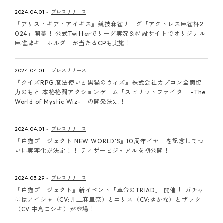
2024.04.01
プレスリリース
『アリス・ギア・アイギス』競技麻雀リーグ「アクトレス麻雀杯2
024」開幕！ 公式Twitterでリーグ実況＆特設サイトでオリジナル
麻雀牌キーホルダーが当たるCPも実施！
2024.04.01
プレスリリース
『クイズRPG 魔法使いと黒猫のウィズ』株式会社カプコン全面協
力のもと 本格格闘アクションゲーム「スピリットファイター -The
World of Mystic Wiz-」の開発決定！
2024.04.01
プレスリリース
『白猫プロジェクト NEW WORLD'S』10周年イヤーを記念してつ
いに実写化が決定！！ ティザービジュアルを初公開！
2024.03.29
プレスリリース
『白猫プロジェクト』新イベント「革命のTRIAD」 開催！ ガチャ
にはアイシャ（CV:井上麻里奈）とエリス（CV:ゆかな）とザック
（CV:中島ヨシキ）が登場！