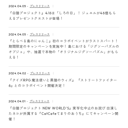
ピンマーク
2024.04.05
プレスリリース
『白猫プロジェクト』4/6は「しろの日」！ ジュエルが46個もら
えるプレゼントクエストが登場！
JP
EN
2024.04.05
プレスリリース
『とらべる島のにゃんこ』初のコラボイベントがラストスパート！
期間限定のキャンペーンを実施中！ 島における「ジグソーパズルの
オブジェ」や、抽選で本物の「オリジナルジグソーパズル」がもら
える！
2024.04.02
プレスリリース
『クイズRPG 魔法使いと黒猫のウィズ』 『ストリートファイター
6』とのコラボイベント開催決定！
2024.04.01
プレスリリース
『白猫プロジェクト NEW WORLD'S』実写化中止のお詫び 出演し
たネコが所属する『CatCafeてまりのおうち』にてキャンペーン開
催！