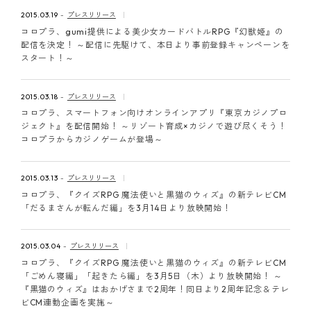
ピンマーク
2015.03.19
プレスリリース
コロプラ、gumi提供による美少女カードバトルRPG『幻獣姫』の
配信を決定！ ～配信に先駆けて、本日より事前登録キャンペーンを
スタート！～
JP
EN
2015.03.18
プレスリリース
コロプラ、スマートフォン向けオンラインアプリ『東京カジノプロ
ジェクト』を配信開始！ ～リゾート育成×カジノで遊び尽くそう！
コロプラからカジノゲームが登場～
2015.03.13
プレスリリース
コロプラ、『クイズRPG 魔法使いと黒猫のウィズ』の新テレビCM
「だるまさんが転んだ編」を3月14日より放映開始！
2015.03.04
プレスリリース
コロプラ、『クイズRPG 魔法使いと黒猫のウィズ』の新テレビCM
「ごめん寝編」「起きたら編」を3月5日（木）より放映開始！ ～
『黒猫のウィズ』はおかげさまで2周年！同日より2周年記念＆テレ
ビCM連動企画を実施～