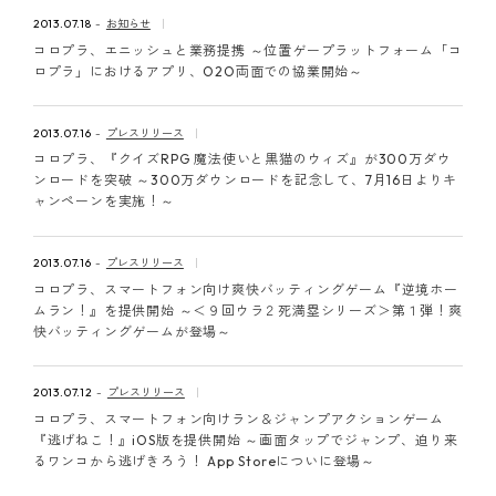
ピンマーク
2013.07.18
お知らせ
コロプラ、エニッシュと業務提携 ～位置ゲープラットフォーム「コ
ロプラ」におけるアプリ、O2O両面での協業開始～
JP
EN
2013.07.16
プレスリリース
コロプラ、『クイズRPG 魔法使いと黒猫のウィズ』が300万ダウ
ンロードを突破 ～300万ダウンロードを記念して、7月16日よりキ
ャンペーンを実施！～
2013.07.16
プレスリリース
コロプラ、スマートフォン向け爽快バッティングゲーム『逆境ホー
ムラン！』を提供開始 ～＜９回ウラ２死満塁シリーズ＞第１弾！爽
快バッティングゲームが登場～
2013.07.12
プレスリリース
コロプラ、スマートフォン向けラン＆ジャンプアクションゲーム
『逃げねこ！』iOS版を提供開始 ～画面タップでジャンプ、迫り来
るワンコから逃げきろう！ App Storeについに登場～