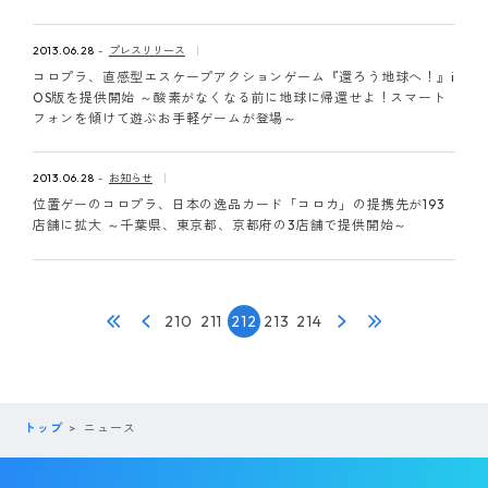
2013.06.28
プレスリリース
コロプラ、直感型エスケープアクションゲーム『還ろう地球へ！』i
OS版を提供開始 ～酸素がなくなる前に地球に帰還せよ！スマート
フォンを傾けて遊ぶお手軽ゲームが登場～
2013.06.28
お知らせ
位置ゲーのコロプラ、日本の逸品カード「コロカ」の提携先が193
店舗に拡大 ～千葉県、東京都、京都府の3店舗で提供開始～
210
211
212
213
214
トップ
ニュース