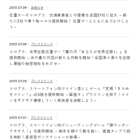
2013.07.09
お知らせ
位置ゲーのコロプラ、交通事業者との提携を全国57社に拡大 ～新
たに3社で乗り物コロカ提供開始！ 位置ゲーとともにおでかけしよ
う～
2013.07.09
プレスリリース
コロプラ、世界征服位置ゲー『鷹の爪「あなたが世界征服+」』を
提供開始 ～あの鷹の爪団が新たな作戦を開始！全国津々浦々を征服
し最強の秘密結社をめざせ～
2013.07.05
プレスリリース
コロプラ、スマートフォン向けコイン落としゲーム『究極！きらめ
きコイン！』iOS版を提供開始 ～画面タップでコインを投下！コイ
ンをザクザク獲得していく爽快感を体験しよう～
2013.07.01
プレスリリース
コロプラ、スマートフォン向けシューティングゲーム『弾けっガン
テキサス！』を提供開始 ～端末を傾けて敵を狙い、画面タップで銃
を発射！直感型ガンアクションが登場～