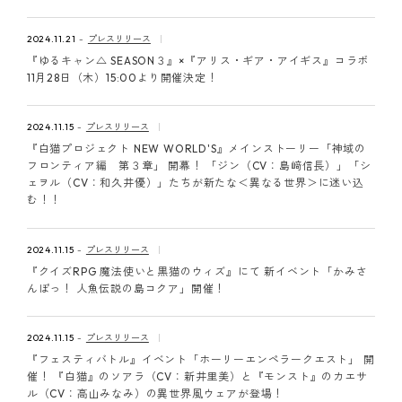
2024.11.21
プレスリリース
『ゆるキャン△ SEASON３』×『アリス・ギア・アイギス』コラボ
11月28日（木）15:00より開催決定！
2024.11.15
プレスリリース
『白猫プロジェクト NEW WORLD'S』メインストーリー「神域の
フロンティア編 第３章」 開幕！ 「ジン（CV：島﨑信長）」「シ
ェヲル（CV：和久井優）」たちが新たな＜異なる世界＞に迷い込
む！！
2024.11.15
プレスリリース
『クイズRPG 魔法使いと黒猫のウィズ』にて 新イベント「かみさ
んぽっ！ 人魚伝説の島コクア」開催！
2024.11.15
プレスリリース
『フェスティバトル』イベント「ホーリーエンペラークエスト」 開
催！ 『白猫』のソアラ（CV：新井里美）と『モンスト』のカエサ
ル（CV：高山みなみ）の異世界風ウェアが登場！