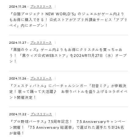
ピンマーク
2024.11.28
プレスリリース
『白猫プロジェクト NEW WORLD'S』のジュエルがゲーム内より
もお得に購入できる！ 公式ストアがアプリ外課金サービス「アプリ
ペイ」内にオープン！
JP
EN
2024.11.27
プレスリリース
『黒猫のウィズ』ゲーム内よりもお得にクリスタルを買っちゃお
う！ 「黒ウィズ公式WEBストア」を2024年11月27日（水）オープ
ン！
2024.11.26
プレスリリース
『フェスティバトル』にバーチャルシンガー「初音ミク」が参戦決
定！ 歌って踊って大活躍♪ お祭りバトルを盛り上げるコラボイベ
ント開催決定！
2024.11.22
プレスリリース
『プロ野球バーサス』7.5周年記念！ 7.5 Anniversaryキャンペー
ン開催！ 「7.5 Anniversary 総選挙」で選ばれた選手たち計24名
が登場！