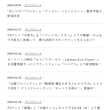
ピンマーク
2019.03.05
プレスリリース
"はじける"パズルゲーム「ディズニー ツムツムランド」繁体字版が
配信決定
JP
EN
2019.02.27
プレスリリース
TVアニメ『犬夜叉』&『バクレツモンスター』コラボ開催! ~みんな
で犬夜叉に挑戦して、最大25枚のガチャチケットをもらおう!~
2019.02.26
プレスリリース
カードバトルRPG『からくりサーカス ～Larmes d’un Clown～』
を位置情報サービスプラットフォーム『コロプラ』上で配信開始！
2019.02.25
プレスリリース
『白猫プロジェクト』が『劇場版 魔法少女まどか☆マギカ』とコラ
ボ決定！ オリジナルコンテンツ「キャトラを探せ！」実施中！
2019.02.25
プレスリリース
TVアニメ『銀魂』と『白猫テニス』のコラボを2/28（木）より開