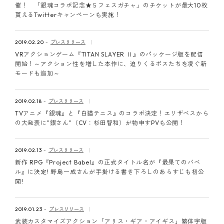
催！ 「銀魂コラボ記念★５フェスガチャ」のチケットが最大10枚
貰えるTwitterキャンペーンも実施！
2019.02.20
プレスリリース
VRアクションゲーム『TITAN SLAYER Ⅱ』のパッケージ版を配信
開始！～アクション性を増した本作に、迫りくるボスたちを凌ぐ新
モードも追加～
2019.02.18
プレスリリース
TVアニメ『銀魂』と『白猫テニス』のコラボ決定！エリザベスから
の大発表に"銀さん"（CV：杉田智和）が物申すPVも公開！
2019.02.13
プレスリリース
新作 RPG『Project Babel』の正式タイトル名が『最果てのバベ
ル』に決定! 野島一成さんが手掛ける書き下ろしのあらすじも初公
開!
2019.01.23
プレスリリース
武装カスタマイズアクション「アリス・ギア・アイギス」繁体字版