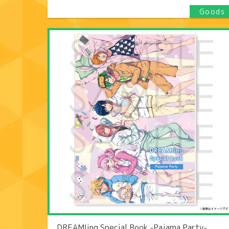
DREAM!ing Special Book -Pajama Party-