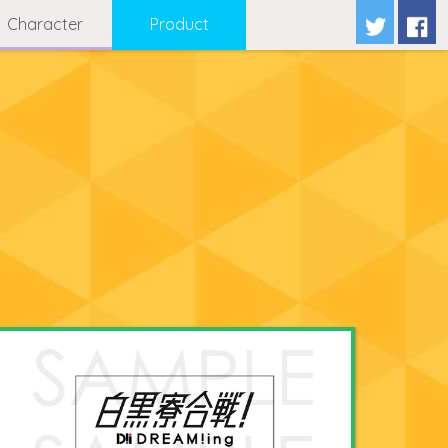
Character
Product