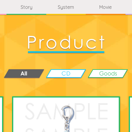
Story
System
Movie