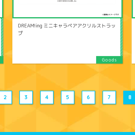
DREAM!ing ミニキャラペアアクリルストラッ
プ
2
3
4
5
6
7
8