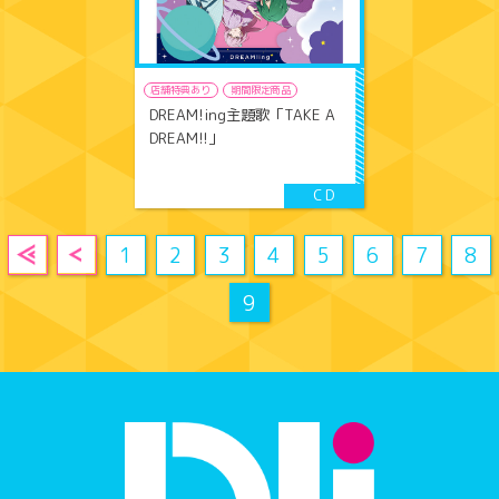
店舗特典あり
期間限定商品
DREAM!ing主題歌「TAKE A
DREAM!!」
1
2
3
4
5
6
7
8
9