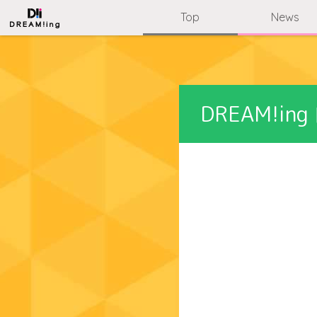
Top
News
DREAM!i