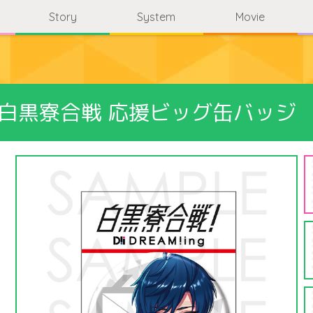
Story
System
Movie
ng 白黒寮合戦 応援ビッグ缶バッジ