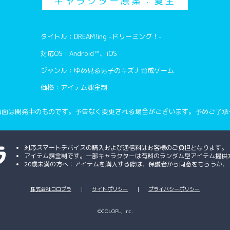
キャラクター原案：夏生
タイトル：DREAM!ing -ドリーミング！-
対応OS：Android™、iOS
ジャンル：ゆめ見る男子のキズナ育成ゲーム
価格：アイテム課金制
画面は開発中のものです。予告なく変更される場合がございます。予めご了承
対応スマートデバイスの購入および通信料はお客様のご負担となります。
アイテム課金制です。一部キャラクターは有料のランダム型アイテム提供
20歳未満の方へ：アイテムを購入する際は、保護者から同意をもらうか
株式会社コロプラ
｜
サイトポリシー
｜
プライバシーポリシー
©COLOPL, Inc.