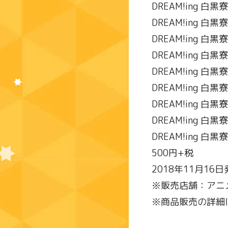
DREAM!ing 
DREAM!ing 
DREAM!ing 
DREAM!ing 
DREAM!ing 
DREAM!ing 
DREAM!ing 
DREAM!ing 
DREAM!ing 
500円+税
2018年11月16
※販売店舗：アニ
※商品販売の詳細