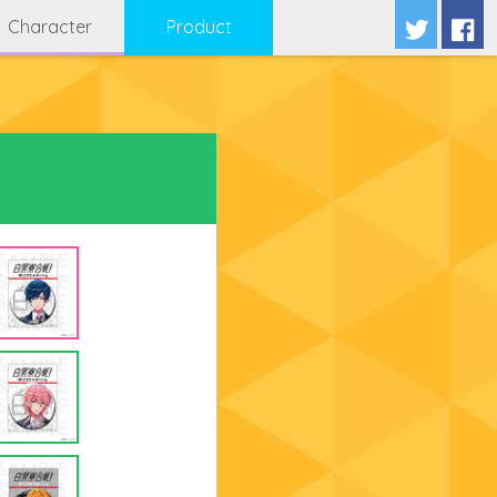
Character
Product