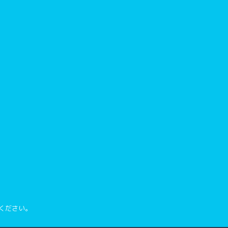
んじーのおしえをといてせっと
はなしてる
ください。