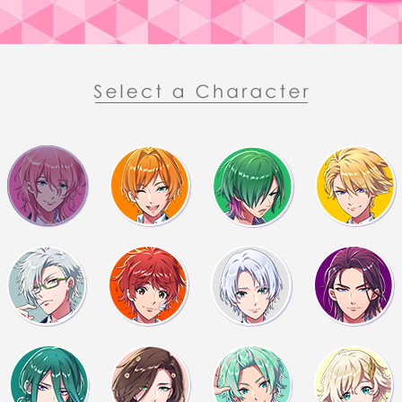
ううん、ちょっと揉めて
ティとドアの開け閉めを
ハ！？
また刃傷沙汰ですか！？
はは
一緒にいるので望月君と