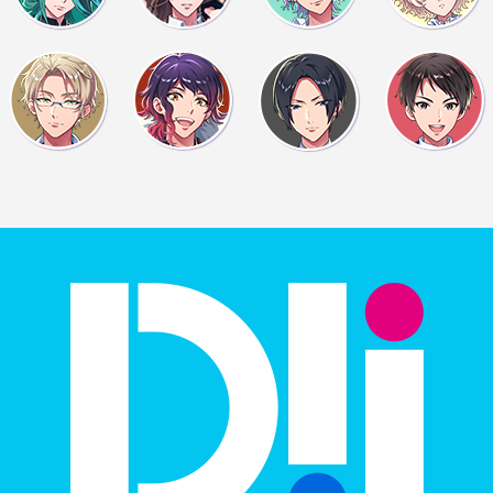
き、気を付けて…
大丈夫かな…
センパイ？生きてますか
警察呼ぶべき？
誰か返事して！