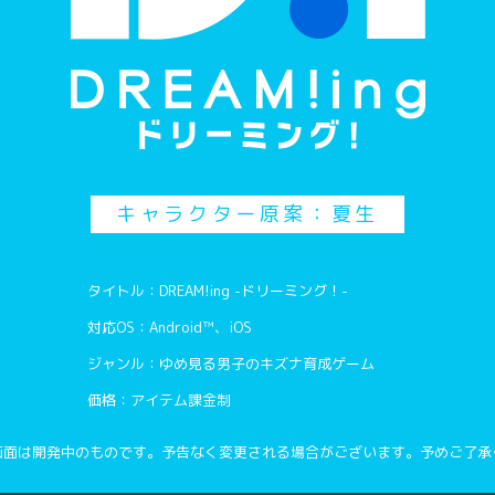
にいと、だいじょぶだ
その口調はゆまぴ！？
キャラクター原案：夏生
（ゆうま）はりみやがが
タイトル：DREAM!ing -ドリーミング！-
くした。いませんせいと
対応OS：Android™、iOS
ジャンル：ゆめ見る男子のキズナ育成ゲーム
マハートマー…！
価格：アイテム課金制
画面は開発中のものです。予告なく変更される場合がございます。予めご了承