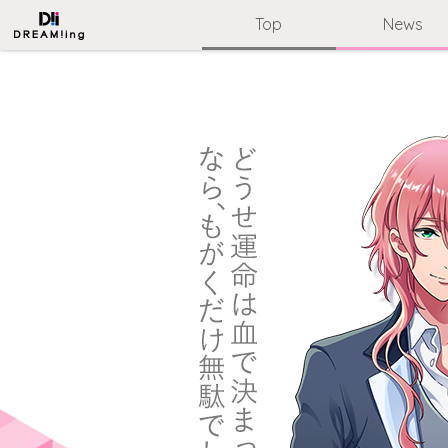
Top
News