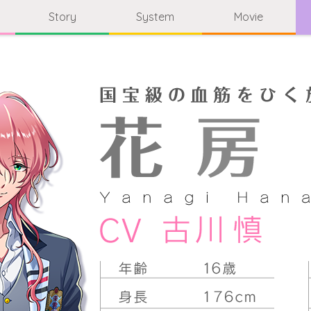
Story
System
Movie