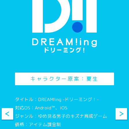
繊細だよ！何時だと思ってんだ！
そんなに言うなら、お望み通り永眠させてやろ
うか？
あァ！？
キャラクター原案：夏生
同じ部屋にいるんだから直接やればいいのに。
悠馬の方が先に寝落ちしちゃったよ
タイトル：DREAM!ing -ドリーミング！-
対応OS：Android™、iOS
夜更かしは美容の大敵。さよなら
ジャンル：ゆめ見る男子のキズナ育成ゲーム
価格：アイテム課金制