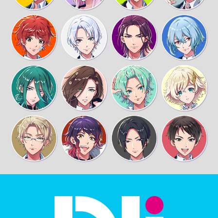
テレビを壊す
オレもゲームできなくなっちゃうんで勘弁して
ください
（ゆうま）いっしょにげーむする
話聞いてた！？オレは寝たいの！あとゆまぴは
いい加減、文字変換覚えよう！？
通知がうぜえ。繊細かよ