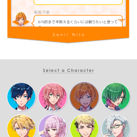
678匹まで羊数えるくらいには眠りたいと思って
る
誰かベッドを貸してくれるキティの部屋に泊ま
りに行ったら？
な、なんとみだりがましい！不純異性交遊だ！
はは、もちろん、合意の上だよ？
合意してくれる相手がいません！