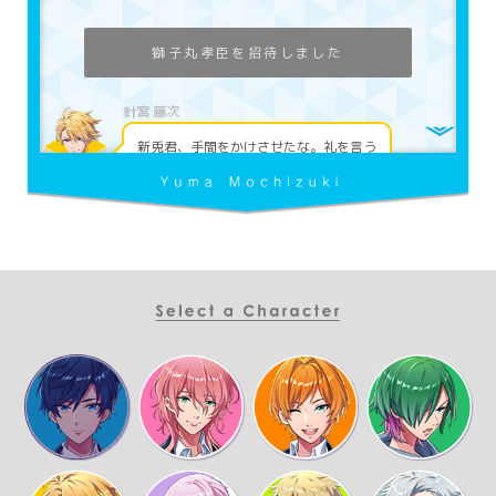
獅子丸孝臣を招待しました
新兎君、手間をかけさせたな。礼を言う
いいえー！1年同士、仲良くしよ♪
てめ、うぜえもんに追加してんじゃねーよ！
ゆまぴ、こういうSNSとか慣れてなさそうだった
けど大丈夫かな？