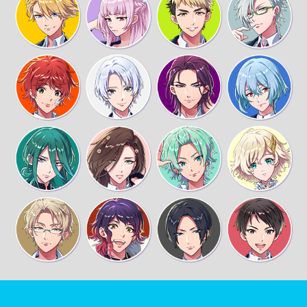
寮の相室のセンパイも、入学式の日にゆまぴに
包丁あげたりしてヤバい人だったじゃん？
はは、ひどい言われようだな
…ゆまぴ…？
SNS上だと口調が変わるタイプなのだろうか
つか、悠馬のヤツ、スマホ持ってねぇんじゃね
ーの