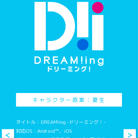
えっ！？
苦学生だからな。では、この人物は一体何者な
んだ
ごめん。いまのやなぎせんぱい
すまーとふぉんかりてろぐいんしてみた。へん
かんおそわる
キャラクター原案：夏生
（わらえない）
タイトル：DREAM!ing -ドリーミング！-
対応OS：Android™、iOS
ざまあ