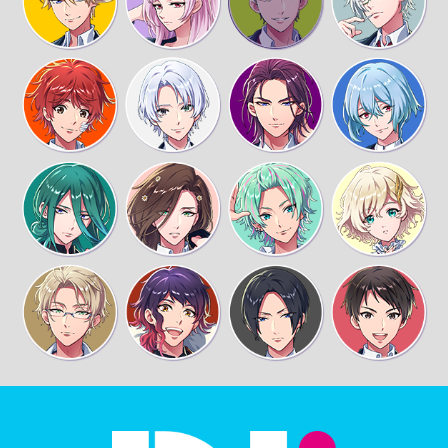
ついた。どこいるのさ？
待て
はいはい
もしもーし
今、浅草にいる