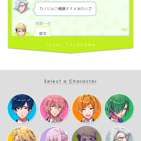
カノジョご機嫌ナナメみたいで
彼女
バイクのことね
許可出てるの東雲の敷地内だけだろ
一般人の法的にはね？
電車で来い。待ってるから