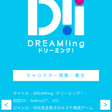
はぁ？渋谷だったでしょ
スクランブルの中心で座り込んでるばあさんが
いてな。聞けば浅草に行きたいっつうから
で、いつ渋谷つくの
待て
キャラクター原案：夏生
はーい
タイトル：DREAM!ing -ドリーミング！-
対応OS：Android™、iOS
もしもーし
ジャンル：ゆめ見る男子のキズナ育成ゲーム