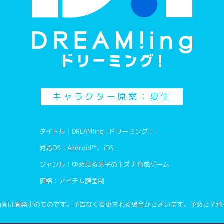
（ゆうま）そんなことま
つまり、むっつりってこ
ハリーのむっつり！
キャラクター原案：夏生
タイトル：DREAM!ing -ドリーミング！-
な、なんだと！！
対応OS：Android™、iOS
ジャンル：ゆめ見る男子のキズナ育成ゲーム
めくれないと困るでしょ
価格：アイテム課金制
画面は開発中のものです。予告なく変更される場合がございます。予めご了承