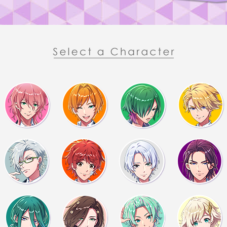
じゃ、俺はタイトロング
ｵｲ
悠馬は？
（ゆうま）なんでもにあ
ありがと