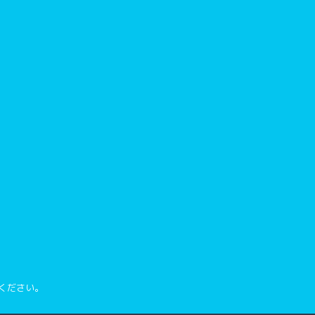
でかんがえたことがなかった
とだろ
う男としては
ください。