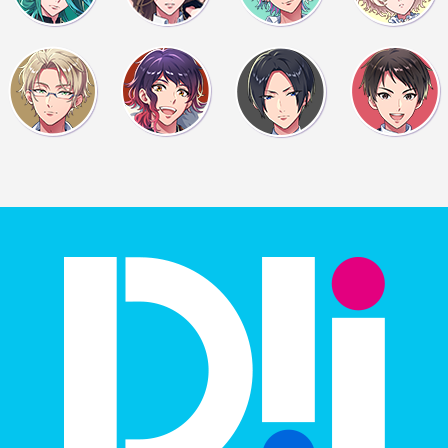
ハリーは？
俺はスカート撲滅派だ
…えーと、一応聞くけど
ヒラヒラふわふわして、
めくれてしまうような布
つもりになっているなど
平常心でいられなくなる