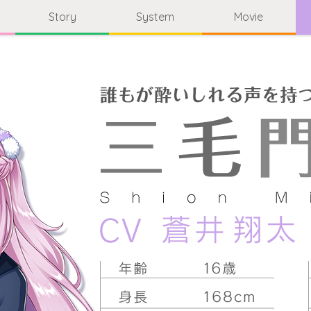
Story
System
Movie