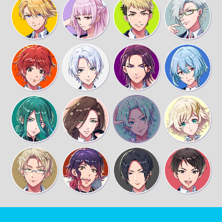
竜王コーポレーションって仁ちゃんトコっし
ょ？ 後輩の会社だゼってドヤったらスッゲー意
気投合しちゃってさぁ
今二軒目の飯屋なんだけど、どちゃくそメニュ
ーが高いのﾜﾗ
良い店紹介してくれたんですね
ぼったくりだろう。日系企業の名を騙り親しげ
に近づいて来る輩が増えてると聞く
おい、凛太朗さんがぼったくられる訳ねえだろ