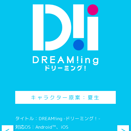
や～～～～～～ぼったくりだろうね～～～～～
☆
え！？大丈夫ですか！？
あ～～～いいのいいの。バックパッカーやって
んと日常茶飯事だからさ
キャラクター原案：夏生
大体、日本で暮らしてたって言うわりに久磨凛
太朗を知らないって時点でお察しじゃね？
タイトル：DREAM!ing -ドリーミング！-
確かにそれはおかしい
対応OS：Android™、iOS