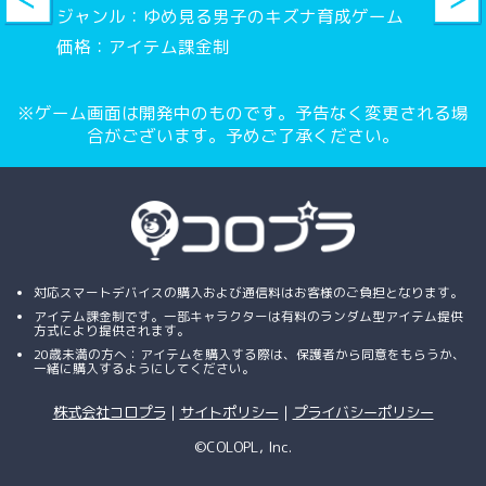
ジャンル：ゆめ見る男子のキズナ育成ゲーム
価格：アイテム課金制
とはいえだよ。もしかすっとだし、いちおー、
仁ちゃんにお許しもらおって
※ゲーム画面は開発中のものです。予告なく変更される場
合がございます。予めご了承ください。
お許し？
走って逃げきれなかったら正当防衛オッケー？
対応スマートデバイスの購入および通信料はお客様のご負担となります。
アイテム課金制です。一部キャラクターは有料のランダム型アイテム提供
方式により提供されます。
当然だ
20歳未満の方へ：アイテムを購入する際は、保護者から同意をもらうか、
一緒に購入するようにしてください。
株式会社コロプラ
｜
サイトポリシー
｜
プライバシーポリシー
当然ですよ！
©COLOPL, Inc.