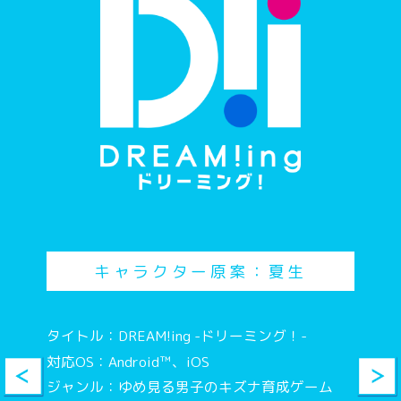
そうかもしれませんね
もう兄様よりおっきくてムキムキになってるか
もしれないの！
それは会うのが楽しみですね
キャラクター原案：夏生
やっぱりパネトーネも連れて、今度はボクが兄
様に会いにいくの！
タイトル：DREAM!ing -ドリーミング！-
対応OS：Android™、iOS
由仁、その貝殻を耳にあててご覧
ジャンル：ゆめ見る男子のキズナ育成ゲーム